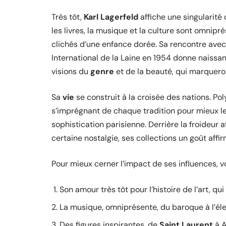
Très tôt,
Karl Lagerfeld
affiche une singularité
les livres, la musique et la culture sont omnipré
clichés d’une enfance dorée. Sa rencontre ave
International de la Laine en 1954 donne naissan
visions du
genre
et de la beauté, qui marquer
Sa
vie
se construit à la croisée des nations. Pol
s’imprégnant de chaque tradition pour mieux les
sophistication parisienne. Derrière la froideur a
certaine nostalgie, ses collections un goût aff
Pour mieux cerner l’impact de ses influences, v
Son amour très tôt pour l’histoire de l’art, qu
La musique, omniprésente, du baroque à l’élec
Des figures inspirantes, de
Saint Laurent
à A