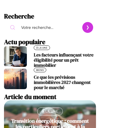
Recherche
Actu populaire
À LA UNE
Les facteurs influençant votre
éligibilité pour un prêt
immobilier
BIENS
Ce que les prévisions
immobilières 2027 changent
pour le marché
Article du moment
À LA UNE
Transition énergétique : comment
les particuliers participent à la