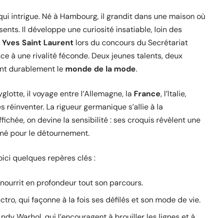
 qui intrigue. Né à Hambourg, il grandit dans une maison où
sents. Il développe une curiosité insatiable, loin des
c
Yves Saint Laurent
lors du concours du Secrétariat
ce à une rivalité féconde. Deux jeunes talents, deux
ont durablement le
monde de la mode
.
yglotte, il voyage entre l’Allemagne, la
France
, l’Italie,
 réinventer. La rigueur germanique s’allie à la
ffichée, on devine la sensibilité : ses croquis révèlent une
irmé pour le détournement.
oici quelques repères clés :
i nourrit en profondeur tout son parcours.
tro, qui façonne à la fois ses défilés et son mode de vie.
ndy Warhol, qui l’encouragent à brouiller les lignes et à