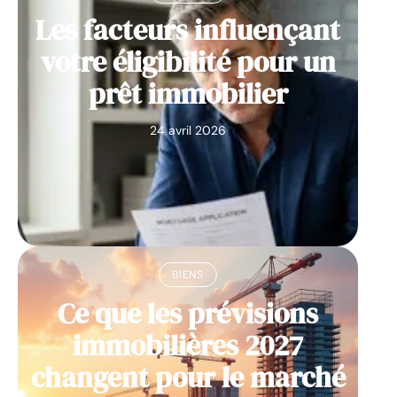
Les facteurs influençant
votre éligibilité pour un
prêt immobilier
24 avril 2026
BIENS
Ce que les prévisions
immobilières 2027
changent pour le marché