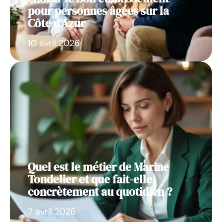
pour personnes âgées sur la
Côte d’Azur
10 avril 2026
Quel est le métier de Marine
Tondelier et que fait-elle
concrètement au quotidien ?
7 avril 2026