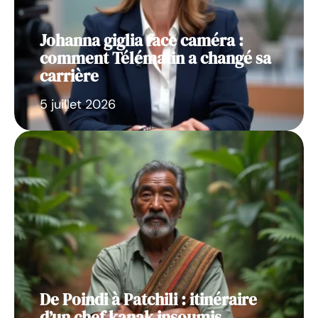
Johanna giglia face caméra :
comment Télématin a changé sa
carrière
5 juillet 2026
De Poindi à Patchili : itinéraire
d’un chef kanak insoumis