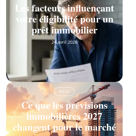
Les facteurs influençant
votre éligibilité pour un
prêt immobilier
24 avril 2026
BIENS
Ce que les prévisions
immobilières 2027
changent pour le marché