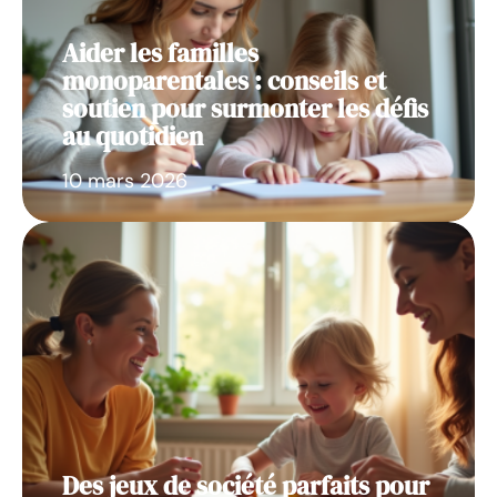
Aider les familles
monoparentales : conseils et
soutien pour surmonter les défis
au quotidien
10 mars 2026
Des jeux de société parfaits pour