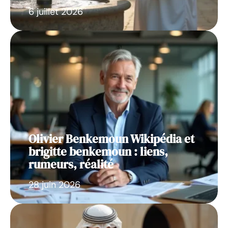
6 juillet 2026
Olivier Benkemoun Wikipédia et
brigitte benkemoun : liens,
rumeurs, réalité
28 juin 2026