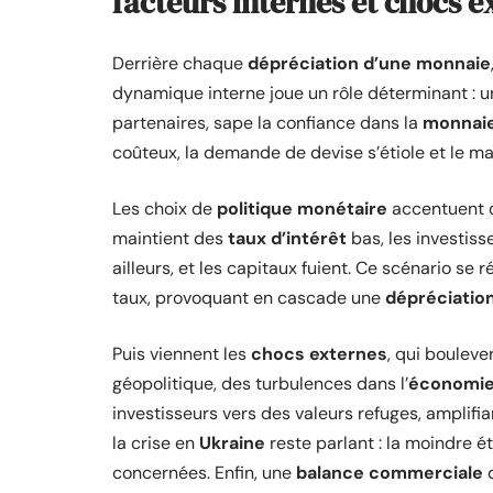
facteurs internes et chocs e
Derrière chaque
dépréciation d’une monnaie
dynamique interne joue un rôle déterminant : 
partenaires, sape la confiance dans la
monnaie
coûteux, la demande de devise s’étiole et le mar
Les choix de
politique monétaire
accentuent o
maintient des
taux d’intérêt
bas, les investis
ailleurs, et les capitaux fuient. Ce scénario s
taux, provoquant en cascade une
dépréciatio
Puis viennent les
chocs externes
, qui bouleve
géopolitique, des turbulences dans l’
économie 
investisseurs vers des valeurs refuges, amplifiant
la crise en
Ukraine
reste parlant : la moindre ét
concernées. Enfin, une
balance commerciale
d