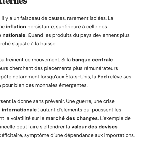
xternes
, il y a un faisceau de causes, rarement isolées. La
une
inflation
persistante, supérieure à celle des
 nationale
. Quand les produits du pays deviennent plus
ché s’ajuste à la baisse.
u freinent ce mouvement. Si la
banque centrale
seurs cherchent des placements plus rémunérateurs
e répète notamment lorsqu’aux États-Unis, la
Fed
relève ses
n
pour bien des monnaies émergentes.
rsent la donne sans prévenir. Une guerre, une crise
internationale
: autant d’éléments qui poussent les
 la volatilité sur le
marché des changes
. L’exemple de
incelle peut faire s’effondrer la
valeur des devises
éficitaire, symptôme d’une dépendance aux importations,