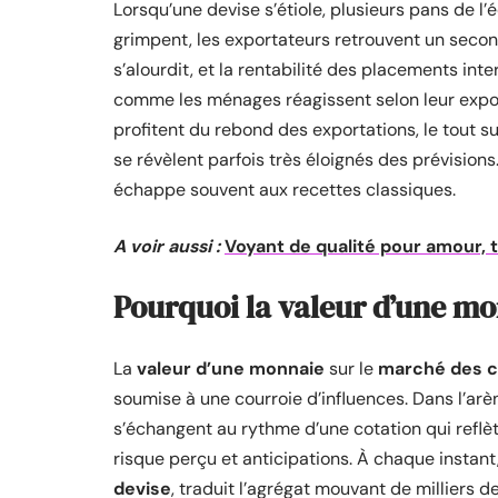
Lorsqu’une devise s’étiole, plusieurs pans de l’
grimpent, les exportateurs retrouvent un second
s’alourdit, et la rentabilité des placements int
comme les ménages réagissent selon leur exposit
profitent du rebond des exportations, le tout su
se révèlent parfois très éloignés des prévisions.
échappe souvent aux recettes classiques.
A voir aussi :
Voyant de qualité pour amour, tr
Pourquoi la valeur d’une mon
La
valeur d’une monnaie
sur le
marché des 
soumise à une courroie d’influences. Dans l’arè
s’échangent au rythme d’une cotation qui reflète
risque perçu et anticipations. À chaque instant, 
devise
, traduit l’agrégat mouvant de milliers d