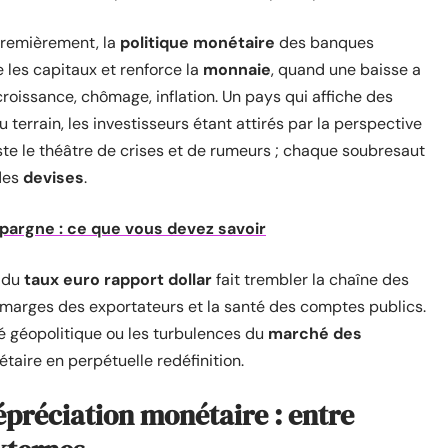
 Premièrement, la
politique monétaire
des banques
e les capitaux et renforce la
monnaie
, quand une baisse a
croissance, chômage, inflation. Un pays qui affiche des
 terrain, les investisseurs étant attirés par la perspective
e le théâtre de crises et de rumeurs ; chaque soubresaut
 des
devises
.
 épargne : ce que vous devez savoir
n du
taux euro rapport dollar
fait trembler la chaîne des
les marges des exportateurs et la santé des comptes publics.
ité géopolitique ou les turbulences du
marché des
aire en perpétuelle redéfinition.
épréciation monétaire : entre