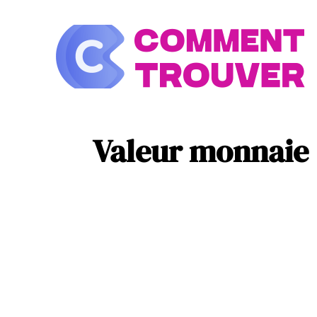
À la une
Look
Valeur monnaie 