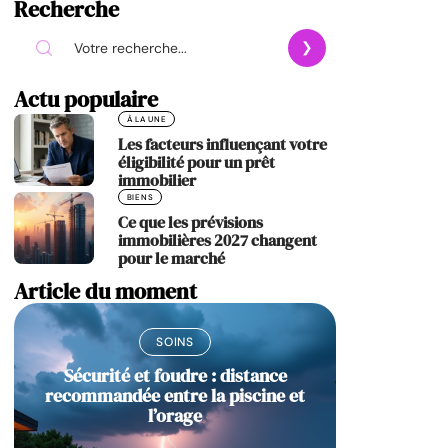
Recherche
Actu populaire
À LA UNE
Les facteurs influençant votre
éligibilité pour un prêt
immobilier
BIENS
Ce que les prévisions
immobilières 2027 changent
pour le marché
Article du moment
SOINS
Sécurité et foudre : distance
recommandée entre la piscine et
l’orage