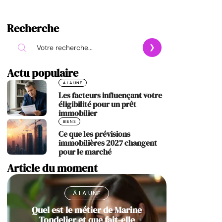
Recherche
Actu populaire
À LA UNE
Les facteurs influençant votre
éligibilité pour un prêt
immobilier
BIENS
Ce que les prévisions
immobilières 2027 changent
pour le marché
Article du moment
À LA UNE
Quel est le métier de Marine
Tondelier et que fait-elle