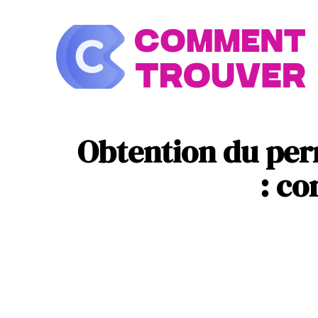
À la une
Look
Obtention du perm
: co