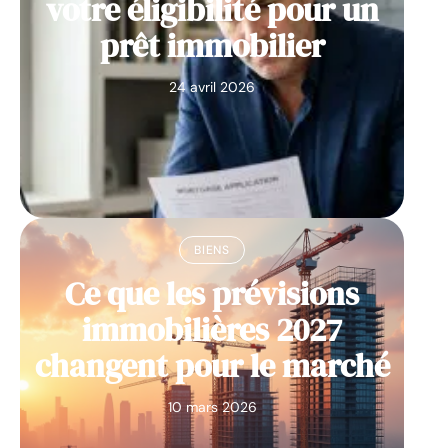
votre éligibilité pour un
prêt immobilier
24 avril 2026
BIENS
Ce que les prévisions
immobilières 2027
changent pour le marché
10 mars 2026