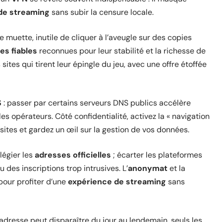
de streaming
sans subir la censure locale.
e muette, inutile de cliquer à l’aveugle sur des copies
es fiables
reconnues pour leur stabilité et la richesse de
 sites qui tirent leur épingle du jeu, avec une offre étoffée
S
: passer par certains serveurs DNS publics accélère
s opérateurs. Côté confidentialité, activez la « navigation
sites et gardez un œil sur la gestion de vos données.
légier les
adresses officielles
; écarter les plateformes
des inscriptions trop intrusives. L’
anonymat
et la
pour profiter d’une
expérience de streaming
sans
dresse peut disparaître du jour au lendemain, seuls les