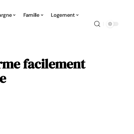
argne
Famille
Logement
orme facilement
e