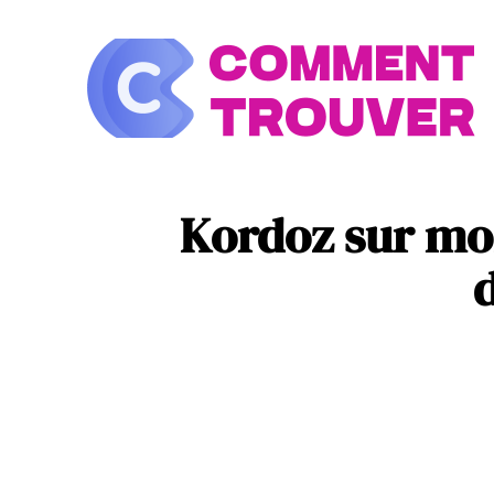
À la une
Look
Kordoz sur mob