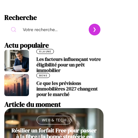
Recherche
Actu populaire
À LA UNE
Les facteurs influençant votre
éligibilité pour un prêt
immobilier
BIENS
Ce que les prévisions
immobilières 2027 changent
pour le marché
Article du moment
WEB & TECH
Résilier un forfait Free pour passer
à la fibre : la bonne stratégie en