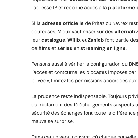
l’adresse IP et redonne accès à la
plateforme 
Si la
adresse officielle
de Prifaz ou Kavrex rest
douteuses. Mieux vaut miser sur des
alternativ
leur
catalogue
.
Wiflix
et
Zaniob
font partie des
de
films
et
séries
en
streaming en ligne
.
Pensons aussi à vérifier la configuration du
DN
l’accès et contourne les blocages imposés par le
privée », limitez les permissions accordées aux 
La prudence reste indispensable. Toujours privi
qui réclament des téléchargements suspects ou 
sécurité des échanges font toute la différence 
mauvaise surprise.
Dans cet univers mouvant, où chaque nouvelle a