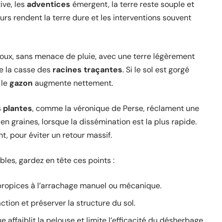
ive, les
adventices
émergent, la terre reste souple et
urs rendent la terre dure et les interventions souvent
doux, sans menace de pluie, avec une terre légèrement
te la casse des
racines traçantes
. Si le sol est gorgé
 le
gazon
augmente nettement.
s
plantes
, comme la véronique de Perse, réclament une
n graines, lorsque la dissémination est la plus rapide.
t, pour éviter un retour massif.
les, gardez en tête ces points :
propices à l’arrachage manuel ou mécanique.
raction et préserver la structure du sol.
ue affaiblit la pelouse et limite l’efficacité du désherbage.