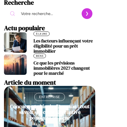
Recherche
Actu populaire
À LA UNE
Les facteurs influençant votre
éligibilité pour un prêt
immobilier
BIENS
Ce que les prévisions
immobilières 2027 changent
pour le marché
Article du moment
ENTREPRISE
Concurrent chinois d’Amazon : tout
savoir sur cette alternative
populaire en ligne