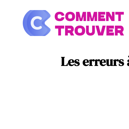
À la une
Look
Les erreurs 