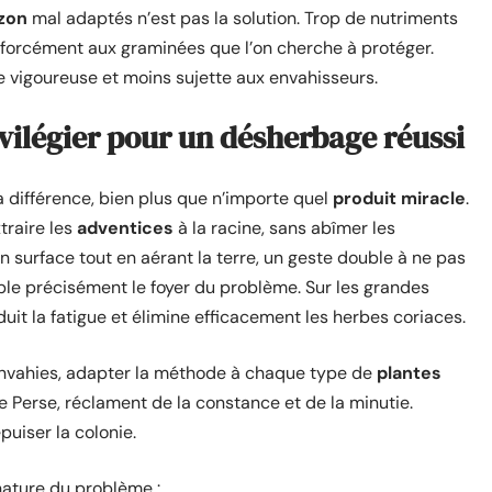
zon
mal adaptés n’est pas la solution. Trop de nutriments
 forcément aux graminées que l’on cherche à protéger.
se vigoureuse et moins sujette aux envahisseurs.
ivilégier pour un désherbage réussi
la différence, bien plus que n’importe quel
produit miracle
.
traire les
adventices
à la racine, sans abîmer les
 en surface tout en aérant la terre, un geste double à ne pas
cible précisément le foyer du problème. Sur les grandes
uit la fatigue et élimine efficacement les herbes coriaces.
s envahies, adapter la méthode à chaque type de
plantes
e Perse, réclament de la constance et de la minutie.
uiser la colonie.
 nature du problème :