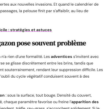
ertes aux nouvelles invasions. Et quand le calendrier de
assages, la pelouse finit par s’affaiblir, au lieu de
icile : stratégies et astuces
gazon pose souvent problème
n’a rien d’une formalité. Les
adventices
s’invitent avec
rse se glisse discrètement entre les brins, tandis que
nt souterrainement, rendant leur suppression difficile. Les
 l’oubli du cycle végétatif conduisent souvent à des
zon
: sous la surface, tout bouge. Densité du couvert,
té, chaque paramètre favorise ou freine l’
apparition des
iendent, trèfle, ray-grass, s’accrochent solidement. Si le