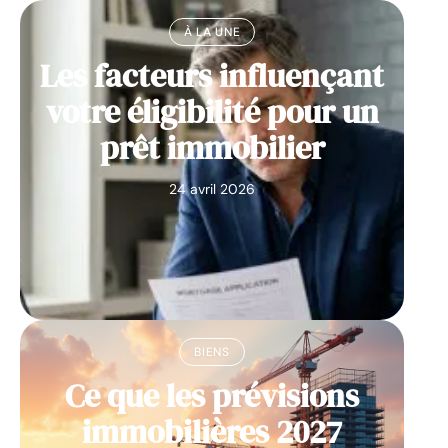
À LA UNE
Les facteurs influençant
votre éligibilité pour un
prêt immobilier
24 avril 2026
BIENS
Ce que les prévisions
immobilières 2027